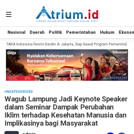
Nasional
Nasional
Daerah
Daerah
Politik
Politik
Pemerintahan
Pemerintahan
Hukum
Hukum
Ekono
Ekono
TARA Indonesia Resmi Berdiri di Jakarta, Siap Kawal Program Pemerintah hing
UNCATEGORIZED
Wagub Lampung Jadi Keynote Speaker
dalam Seminar Dampak Perubahan
Iklim terhadap Kesehatan Manusia dan
Implikasinya bagi Masyarakat