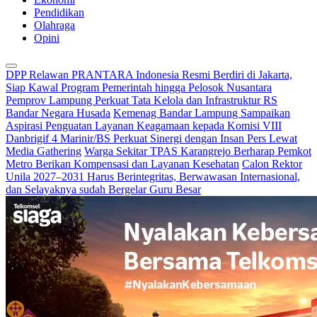
Pendidikan
Olahraga
Opini
DPP Relawan PRANTARA Indonesia Resmi Berdiri di Jakarta,
Siap Kawal Program Pemerintah hingga Pelosok Nusantara
Pemprov Lampung Perkuat Tata Kelola dan Infrastruktur RS
Bandar Negara Husada
Kemenag Bandar Lampung Sampaikan
Aspirasi Penguatan Layanan Keagamaan kepada Komisi VIII
Danbrigif 4 Marinir/BS Perkuat Sinergi dengan Insan Pers Lewat
Media Gathering
Warga Sekitar TPAS Karangrejo Berharap Pemkot
Metro Berikan Kompensasi dan Layanan Kesehatan
Calon Rektor
Unila 2027–2031 Harus Berintegritas, Berwawasan Internasional,
dan Selayaknya sudah Bergelar Guru Besar