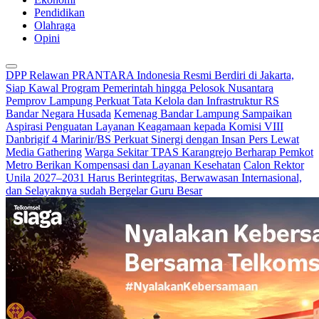
Pendidikan
Olahraga
Opini
DPP Relawan PRANTARA Indonesia Resmi Berdiri di Jakarta,
Siap Kawal Program Pemerintah hingga Pelosok Nusantara
Pemprov Lampung Perkuat Tata Kelola dan Infrastruktur RS
Bandar Negara Husada
Kemenag Bandar Lampung Sampaikan
Aspirasi Penguatan Layanan Keagamaan kepada Komisi VIII
Danbrigif 4 Marinir/BS Perkuat Sinergi dengan Insan Pers Lewat
Media Gathering
Warga Sekitar TPAS Karangrejo Berharap Pemkot
Metro Berikan Kompensasi dan Layanan Kesehatan
Calon Rektor
Unila 2027–2031 Harus Berintegritas, Berwawasan Internasional,
dan Selayaknya sudah Bergelar Guru Besar