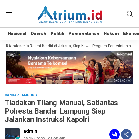
Nasional
Nasional
Daerah
Daerah
Politik
Politik
Pemerintahan
Pemerintahan
Hukum
Hukum
Ekono
Ekono
RA Indonesia Resmi Berdiri di Jakarta, Siap Kawal Program Pemerintah hingga
BANDAR LAMPUNG
Tiadakan Tilang Manual, Satlantas
Polresta Bandar Lampung Siap
Jalankan Instruksi Kapolri
admin
28 Okt 2022 - 05:05 WIB