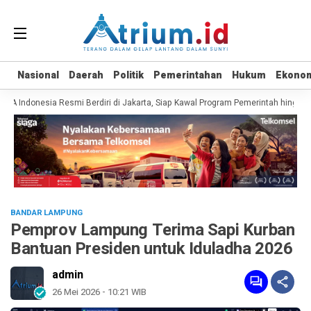
Nasional
Nasional
Daerah
Daerah
Politik
Politik
Pemerintahan
Pemerintahan
Hukum
Hukum
Ekono
Ekono
 Indonesia Resmi Berdiri di Jakarta, Siap Kawal Program Pemerintah hingga P
BANDAR LAMPUNG
Pemprov Lampung Terima Sapi Kurban
Bantuan Presiden untuk Iduladha 2026
admin
26 Mei 2026 - 10:21 WIB