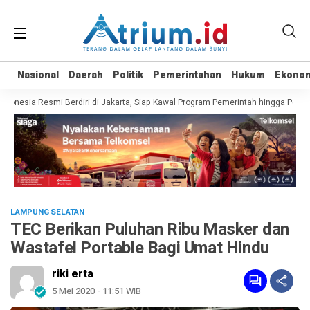
Nasional
Nasional
Daerah
Daerah
Politik
Politik
Pemerintahan
Pemerintahan
Hukum
Hukum
Ekono
Ekono
esia Resmi Berdiri di Jakarta, Siap Kawal Program Pemerintah hingga Pelosok
LAMPUNG SELATAN
TEC Berikan Puluhan Ribu Masker dan
Wastafel Portable Bagi Umat Hindu
riki erta
5 Mei 2020 - 11:51 WIB