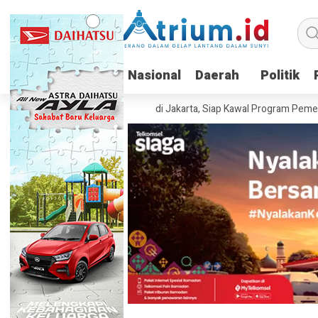
Nasional
Nasional
Daerah
Daerah
Politik
Politik
nesia Resmi Berdiri di Jakarta, Siap Kawal Program Pemerintah hingga