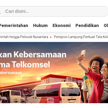
Pemerintahan
Pemerintahan
Hukum
Hukum
Ekonomi
Ekonomi
Pendidikan
Pendidikan
O
O
 Pelosok Nusantara
Pemprov Lampung Perkuat Tata Kelola dan Infras