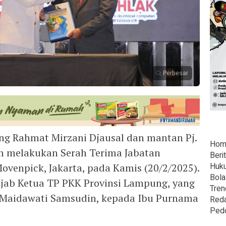
Perbesar
 Rahmat Mirzani Djausal dan mantan Pj.
Hom
 melakukan Serah Terima Jabatan
Beri
Huk
Movenpick, Jakarta, pada Kamis (20/2/2025).
Bola
tijab Ketua TP PKK Provinsi Lampung, yang
Tren
u Maidawati Samsudin, kepada Ibu Purnama
Reda
Ped