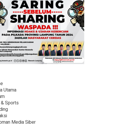
e
ta Utama
um
 & Sports
ding
ksi
oman Media Siber