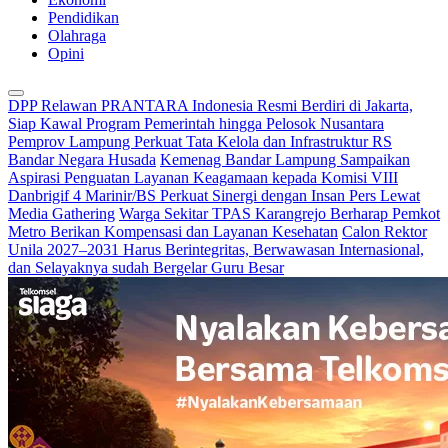
Pendidikan
Olahraga
Opini
DPP Relawan PRANTARA Indonesia Resmi Berdiri di Jakarta,
Siap Kawal Program Pemerintah hingga Pelosok Nusantara
Pemprov Lampung Perkuat Tata Kelola dan Infrastruktur RS
Bandar Negara Husada
Kemenag Bandar Lampung Sampaikan
Aspirasi Penguatan Layanan Keagamaan kepada Komisi VIII
Danbrigif 4 Marinir/BS Perkuat Sinergi dengan Insan Pers Lewat
Media Gathering
Warga Sekitar TPAS Karangrejo Berharap Pemkot
Metro Berikan Kompensasi dan Layanan Kesehatan
Calon Rektor
Unila 2027–2031 Harus Berintegritas, Berwawasan Internasional,
dan Selayaknya sudah Bergelar Guru Besar