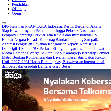
Pendidikan
Olahraga
Opini
DPP Relawan PRANTARA Indonesia Resmi Berdiri di Jakarta,
Siap Kawal Program Pemerintah hingga Pelosok Nusantara
Pemprov Lampung Perkuat Tata Kelola dan Infrastruktur RS
Bandar Negara Husada
Kemenag Bandar Lampung Sampaikan
Aspirasi Penguatan Layanan Keagamaan kepada Komisi VIII
Danbrigif 4 Marinir/BS Perkuat Sinergi dengan Insan Pers Lewat
Media Gathering
Warga Sekitar TPAS Karangrejo Berharap Pemkot
Metro Berikan Kompensasi dan Layanan Kesehatan
Calon Rektor
Unila 2027–2031 Harus Berintegritas, Berwawasan Internasional,
dan Selayaknya sudah Bergelar Guru Besar