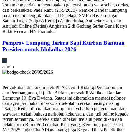
komitmennya dalam menciptakan generasi muda yang sehat, cerdas,
dan berkarakter. Pada Rabu (21/5/2025), Pemkot Bandar Lampung
secara resmi mengukuhkan 1.116 pelajar SMP kelas 7 sebagai
Satuan Tugas (Satgas) Remaja Antinarkoba, Antikekerasan, dan
Antijudi Online (Retina) Angkatan 2 di Gedung Serba Guna Karya
Bakti Herman HN Pramuka.
Pemprov Lampung Terima Sapi Kurban Bantuan
Presiden untuk Iduladha 2026
admin
26/05/2026
Pengukuhan dilakukan oleh Plt Asisten II Bidang Perekonomian
dan Pembangunan, Hj. Eka Afriana, mewakili Walikota Bandar
Lampung Hj. Eva Dwiana. Satgas ini diharapkan menjadi pelopor
dan agen perubahan di sekolah-sekolah mereka masing-masing.
“Satgas Retina diharapkan mampu menyebarkan pengetahuan dan
wawasan terkait bahaya narkoba, kekerasan, dan judi online kepada
teman-temannya. Mereka sudah dibekali melalui pendidikan dan
pelatihan di Bumi Perkemahan Kepayang, Kemiling, pada 19–21
Mei 2025,” ujar Eka Afriana, yang juga Kepala Dinas Pendidikan