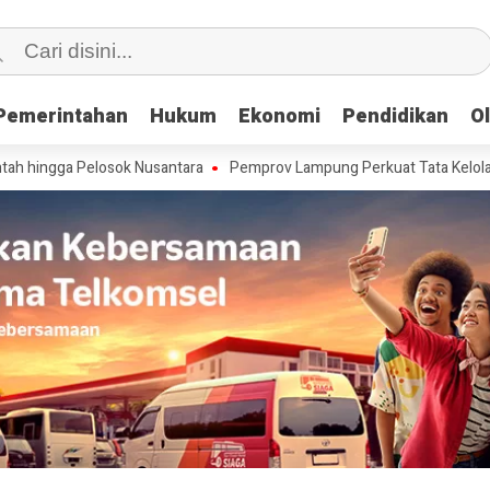
Pemerintahan
Pemerintahan
Hukum
Hukum
Ekonomi
Ekonomi
Pendidikan
Pendidikan
O
O
 Pelosok Nusantara
Pemprov Lampung Perkuat Tata Kelola dan Infras