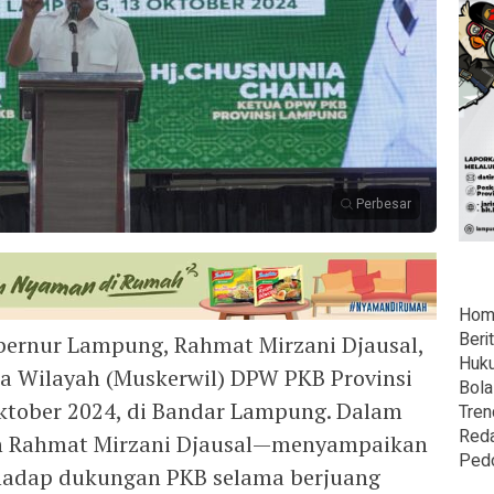
Perbesar
Hom
Beri
ernur Lampung, Rahmat Mirzani Djausal,
Huk
a Wilayah (Muskerwil) DPW PKB Provinsi
Bola
tober 2024, di Bandar Lampung. Dalam
Tren
Reda
n Rahmat Mirzani Djausal—menyampaikan
Ped
erhadap dukungan PKB selama berjuang