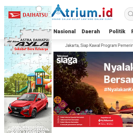
Nasional
Nasional
Daerah
Daerah
Politik
Politik
esia Resmi Berdiri di Jakarta, Siap Kawal Program Pemerintah hingga