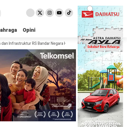
lahraga
lahraga
Opini
Opini
truktur RS Bandar Negara Husada
Kemenag Bandar Lampung Sampaikan