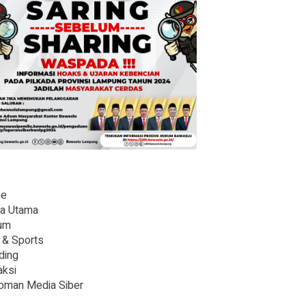
e
ta Utama
um
 & Sports
ding
ksi
oman Media Siber