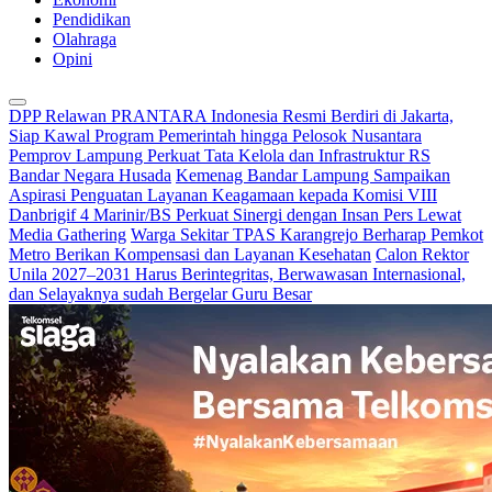
Pendidikan
Olahraga
Opini
DPP Relawan PRANTARA Indonesia Resmi Berdiri di Jakarta,
Siap Kawal Program Pemerintah hingga Pelosok Nusantara
Pemprov Lampung Perkuat Tata Kelola dan Infrastruktur RS
Bandar Negara Husada
Kemenag Bandar Lampung Sampaikan
Aspirasi Penguatan Layanan Keagamaan kepada Komisi VIII
Danbrigif 4 Marinir/BS Perkuat Sinergi dengan Insan Pers Lewat
Media Gathering
Warga Sekitar TPAS Karangrejo Berharap Pemkot
Metro Berikan Kompensasi dan Layanan Kesehatan
Calon Rektor
Unila 2027–2031 Harus Berintegritas, Berwawasan Internasional,
dan Selayaknya sudah Bergelar Guru Besar