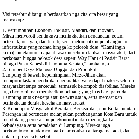
Visi tersebut dibangun berdasarkan tiga cita-cita besar yang
mencakup:
1. Pertumbuhan Ekonomi Inklusif, Mandiri, dan Inovatif.
Mirza menyoroti pentingnya meningkatkan pendapatan petani,
peternak, nelayan, dan buruh, serta melompatkan pembangunan
infrastruktur yang merata hingga ke pelosok desa. “Kami ingin
kemajuan ekonomi dapat dirasakan seluruh lapisan masyarakat, dari
perkotaan hingga pelosok desa seperti Way Haru di Pesisir Barat
hingga Pulau Sebesi di Lampung Selatan,” tambahnya.
2. Sumber Daya Manusia Unggul dan Produktif.
Lampung di bawah kepemimpinan Mirza-Jihan akan
memprioritaskan pendidikan berkualitas yang dapat diakses seluruh
masyarakat tanpa terkecuali, termasuk kelompok disabilitas. Mereka
juga berkomitmen memberikan peluang yang luas bagi pemuda
Lampung untuk bekerja atau berwirausaha, serta memastikan
peningkatan derajat kesehatan masyarakat.
3. Kehidupan Masyarakat Beradab, Berkeadilan, dan Berkelanjutan.
Pasangan ini berencana melanjutkan pembangunan Kota Baru untuk
mendukung pemerataan perekonomian dan meningkatkan
kebudayaan serta peradaban di Lampung. Mereka juga
berkomitmen untuk menjaga keharmonisan antaragama, adat, dan
suku di provinsi tersebut.