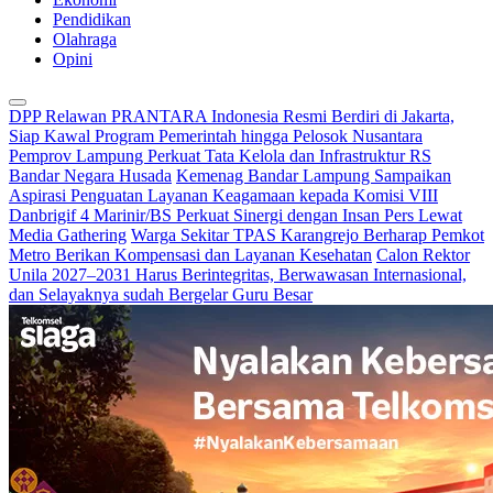
Pendidikan
Olahraga
Opini
DPP Relawan PRANTARA Indonesia Resmi Berdiri di Jakarta,
Siap Kawal Program Pemerintah hingga Pelosok Nusantara
Pemprov Lampung Perkuat Tata Kelola dan Infrastruktur RS
Bandar Negara Husada
Kemenag Bandar Lampung Sampaikan
Aspirasi Penguatan Layanan Keagamaan kepada Komisi VIII
Danbrigif 4 Marinir/BS Perkuat Sinergi dengan Insan Pers Lewat
Media Gathering
Warga Sekitar TPAS Karangrejo Berharap Pemkot
Metro Berikan Kompensasi dan Layanan Kesehatan
Calon Rektor
Unila 2027–2031 Harus Berintegritas, Berwawasan Internasional,
dan Selayaknya sudah Bergelar Guru Besar