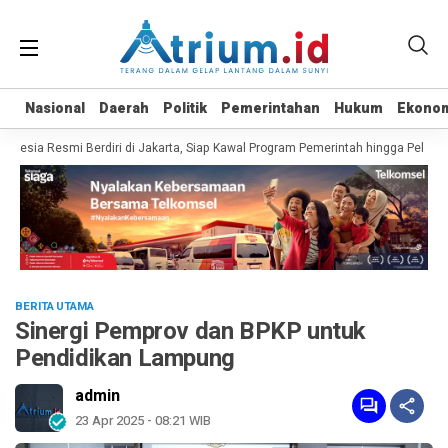
Nasional
Nasional
Daerah
Daerah
Politik
Politik
Pemerintahan
Pemerintahan
Hukum
Hukum
Ekono
Ekono
sia Resmi Berdiri di Jakarta, Siap Kawal Program Pemerintah hingga Pelosok 
BERITA UTAMA
Sinergi Pemprov dan BPKP untuk
Pendidikan Lampung
admin
23 Apr 2025 - 08:21 WIB