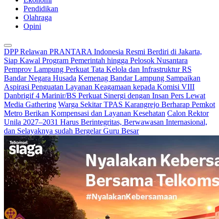
Pendidikan
Olahraga
Opini
DPP Relawan PRANTARA Indonesia Resmi Berdiri di Jakarta,
Siap Kawal Program Pemerintah hingga Pelosok Nusantara
Pemprov Lampung Perkuat Tata Kelola dan Infrastruktur RS
Bandar Negara Husada
Kemenag Bandar Lampung Sampaikan
Aspirasi Penguatan Layanan Keagamaan kepada Komisi VIII
Danbrigif 4 Marinir/BS Perkuat Sinergi dengan Insan Pers Lewat
Media Gathering
Warga Sekitar TPAS Karangrejo Berharap Pemkot
Metro Berikan Kompensasi dan Layanan Kesehatan
Calon Rektor
Unila 2027–2031 Harus Berintegritas, Berwawasan Internasional,
dan Selayaknya sudah Bergelar Guru Besar