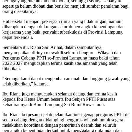
per tiga yang ditemukan dan diobati, sehingga sisanya sebanyak
sepertiga belum diobati dan berisiko menjadi sumber penularan bagi
orang disekitarnya.
Hal tersebut menjadi pekerjaan rumah yang tidak ringan, namun
diharapkan dengan dukungan seluruh pemangku kepentingan dan
kerjasama yang baik, penyakit tuberkulosis di Provinsi Lampung
dapat terkendali.
Sementara itu, Riana Sari Arinal, dalam sambutannya,
menyampaikan dirinya mewakili seluruh Pengurus Wilayah dan
Pengurus Cabang PPTI se-Provinsi Lampung masa bakti tahun
2022-2027 mengucapkan terima kasih atas amanah yang telah
diberikan.
“Semoga kami dapat mengemban amanah dan tanggung jawab yang
telah diberikan,” katanya.
Ibu Riana juga mengucapkan selamat datang dan terima kasih
kepada Ibu Ketua Umum beserta Ibu Sekjen PPTI Pusat atas
kehadirannya di Bumi Lampung Sai Bumi Ruwa Jurai.
Ibu Riana berpesan setelah pelantikan ini segenap pengurus PPTI di
setiap cabang dengan didampingi pengurus wilayah untuk segera
melakukan koordinasi dengan pemerintah daerah dan seluruh
pemangku kepentingan terkait untuk menggalang dukungan dan