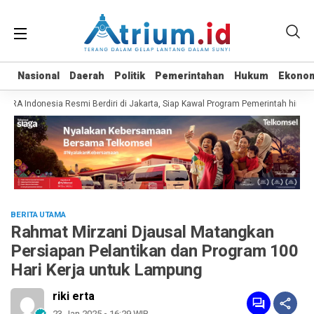
Nasional
Nasional
Daerah
Daerah
Politik
Politik
Pemerintahan
Pemerintahan
Hukum
Hukum
Ekono
Ekono
A Indonesia Resmi Berdiri di Jakarta, Siap Kawal Program Pemerintah hingga 
BERITA UTAMA
Rahmat Mirzani Djausal Matangkan
Persiapan Pelantikan dan Program 100
Hari Kerja untuk Lampung
riki erta
23 Jan 2025 - 16:29 WIB