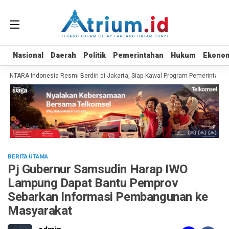
Nasional
Nasional
Daerah
Daerah
Politik
Politik
Pemerintahan
Pemerintahan
Hukum
Hukum
Ekono
Ekono
NTARA Indonesia Resmi Berdiri di Jakarta, Siap Kawal Program Pemerintah hin
BERITA UTAMA
Pj Gubernur Samsudin Harap IWO
Lampung Dapat Bantu Pemprov
Sebarkan Informasi Pembangunan ke
Masyarakat