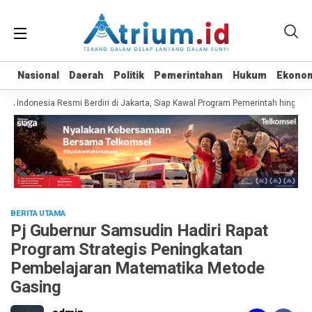
Nasional
Nasional
Daerah
Daerah
Politik
Politik
Pemerintahan
Pemerintahan
Hukum
Hukum
Ekono
Ekono
Indonesia Resmi Berdiri di Jakarta, Siap Kawal Program Pemerintah hingga Pe
BERITA UTAMA
Pj Gubernur Samsudin Hadiri Rapat
Program Strategis Peningkatan
Pembelajaran Matematika Metode
Gasing