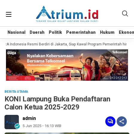
Nasional
Nasional
Daerah
Daerah
Politik
Politik
Pemerintahan
Pemerintahan
Hukum
Hukum
Ekono
Ekono
 Indonesia Resmi Berdiri di Jakarta, Siap Kawal Program Pemerintah hingga P
BERITA UTAMA
KONI Lampung Buka Pendaftaran
Calon Ketua 2025-2029
admin
5 Jun 2025 - 16:13 WIB