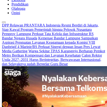
Pendidikan
Olahraga
Opini
DPP Relawan PRANTARA Indonesia Resmi Berdiri di Jakarta,
Siap Kawal Program Pemerintah hingga Pelosok Nusantara
Pemprov Lampung Perkuat Tata Kelola dan Infrastruktur RS
Bandar Negara Husada
Kemenag Bandar Lampung Sampaikan
Aspirasi Penguatan Layanan Keagamaan kepada Komisi VIII
Danbrigif 4 Marinir/BS Perkuat Sinergi dengan Insan Pers Lewat
Media Gathering
Warga Sekitar TPAS Karangrejo Berharap Pemkot
Metro Berikan Kompensasi dan Layanan Kesehatan
Calon Rektor
Unila 2027–2031 Harus Berintegritas, Berwawasan Internasional,
dan Selayaknya sudah Bergelar Guru Besar