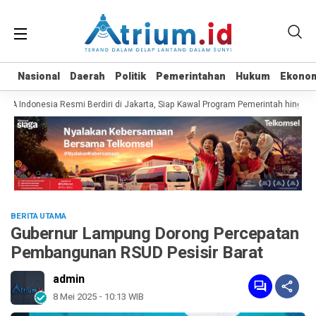
Nasional
Nasional
Daerah
Daerah
Politik
Politik
Pemerintahan
Pemerintahan
Hukum
Hukum
Ekono
Ekono
Indonesia Resmi Berdiri di Jakarta, Siap Kawal Program Pemerintah hingga Pe
BERITA UTAMA
Gubernur Lampung Dorong Percepatan
Pembangunan RSUD Pesisir Barat
admin
8 Mei 2025 - 10:13 WIB