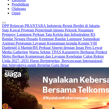
Pendidikan
Olahraga
Opini
DPP Relawan PRANTARA Indonesia Resmi Berdiri di Jakarta,
Siap Kawal Program Pemerintah hingga Pelosok Nusantara
Pemprov Lampung Perkuat Tata Kelola dan Infrastruktur RS
Bandar Negara Husada
Kemenag Bandar Lampung Sampaikan
Aspirasi Penguatan Layanan Keagamaan kepada Komisi VIII
Danbrigif 4 Marinir/BS Perkuat Sinergi dengan Insan Pers Lewat
Media Gathering
Warga Sekitar TPAS Karangrejo Berharap Pemkot
Metro Berikan Kompensasi dan Layanan Kesehatan
Calon Rektor
Unila 2027–2031 Harus Berintegritas, Berwawasan Internasional,
dan Selayaknya sudah Bergelar Guru Besar