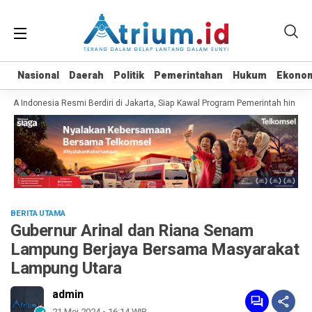
Nasional
Nasional
Daerah
Daerah
Politik
Politik
Pemerintahan
Pemerintahan
Hukum
Hukum
Ekono
Ekono
 Indonesia Resmi Berdiri di Jakarta, Siap Kawal Program Pemerintah hingga P
BERITA UTAMA
Gubernur Arinal dan Riana Senam
Lampung Berjaya Bersama Masyarakat
Lampung Utara
admin
21 Mei 2024 - 16:14 WIB