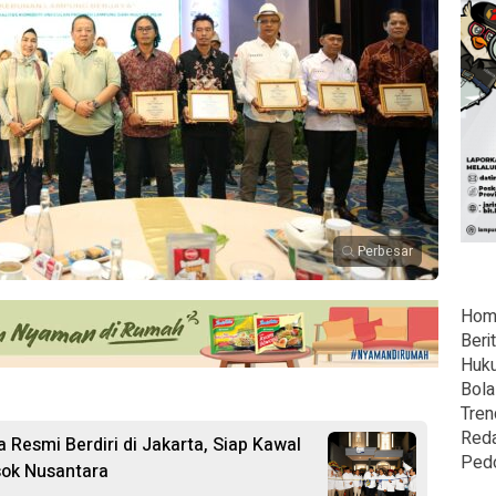
Perbesar
Hom
Beri
Huk
Bola
Tren
Reda
Resmi Berdiri di Jakarta, Siap Kawal
Ped
sok Nusantara