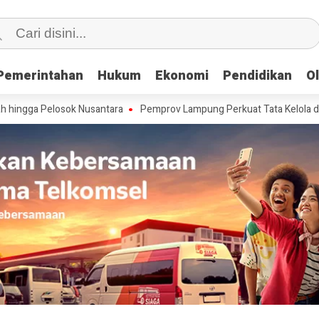
Pemerintahan
Pemerintahan
Hukum
Hukum
Ekonomi
Ekonomi
Pendidikan
Pendidikan
O
O
losok Nusantara
Pemprov Lampung Perkuat Tata Kelola dan Infrastru