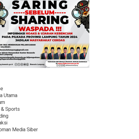
e
ta Utama
um
 & Sports
ding
ksi
oman Media Siber