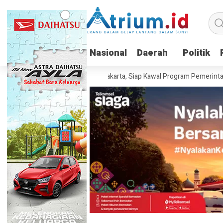
Nasional
Nasional
Daerah
Daerah
Politik
Politik
ia Resmi Berdiri di Jakarta, Siap Kawal Program Pemerintah hingga Pe