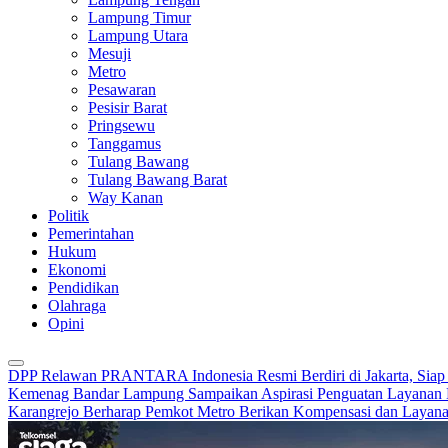
Lampung Timur
Lampung Utara
Mesuji
Metro
Pesawaran
Pesisir Barat
Pringsewu
Tanggamus
Tulang Bawang
Tulang Bawang Barat
Way Kanan
Politik
Pemerintahan
Hukum
Ekonomi
Pendidikan
Olahraga
Opini
DPP Relawan PRANTARA Indonesia Resmi Berdiri di Jakarta, Siap 
Kemenag Bandar Lampung Sampaikan Aspirasi Penguatan Layanan 
Karangrejo Berharap Pemkot Metro Berikan Kompensasi dan Layan