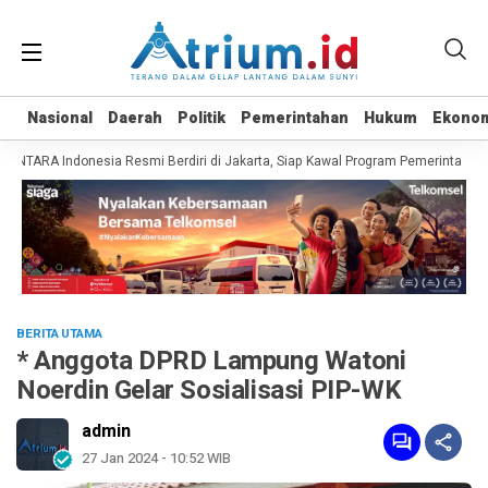
Nasional
Nasional
Daerah
Daerah
Politik
Politik
Pemerintahan
Pemerintahan
Hukum
Hukum
Ekono
Ekono
NTARA Indonesia Resmi Berdiri di Jakarta, Siap Kawal Program Pemerintah hin
BERITA UTAMA
* Anggota DPRD Lampung Watoni
Noerdin Gelar Sosialisasi PIP-WK
admin
27 Jan 2024 - 10:52 WIB