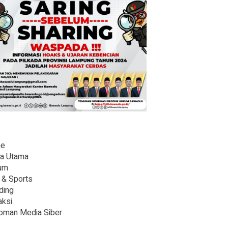
e
ta Utama
um
 & Sports
ding
ksi
oman Media Siber