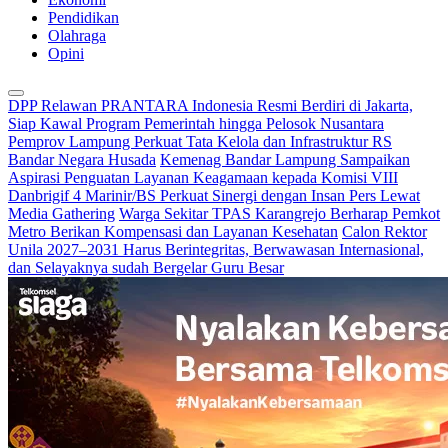
Pendidikan
Olahraga
Opini
DPP Relawan PRANTARA Indonesia Resmi Berdiri di Jakarta,
Siap Kawal Program Pemerintah hingga Pelosok Nusantara
Pemprov Lampung Perkuat Tata Kelola dan Infrastruktur RS
Bandar Negara Husada
Kemenag Bandar Lampung Sampaikan
Aspirasi Penguatan Layanan Keagamaan kepada Komisi VIII
Danbrigif 4 Marinir/BS Perkuat Sinergi dengan Insan Pers Lewat
Media Gathering
Warga Sekitar TPAS Karangrejo Berharap Pemkot
Metro Berikan Kompensasi dan Layanan Kesehatan
Calon Rektor
Unila 2027–2031 Harus Berintegritas, Berwawasan Internasional,
dan Selayaknya sudah Bergelar Guru Besar