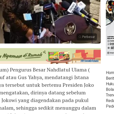
Perbesar
m) Pengurus Besar Nahdlatul Ulama (
Hom
quf atau Gus Yahya, mendatangi Istana
Beri
Huk
a tersebut untuk bertemu Presiden Joko
Bola
 mengatakan, dirinya datang sebelum
Tren
Jokowi yang diagendakan pada pukul
Reda
Ped
 malam, sehingga sedikit menunggu dalam