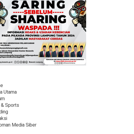
e
ta Utama
um
 & Sports
ding
ksi
oman Media Siber