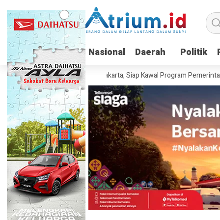
Nasional
Nasional
Daerah
Daerah
Politik
Politik
ia Resmi Berdiri di Jakarta, Siap Kawal Program Pemerintah hingga Pe