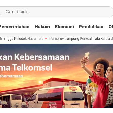
Pemerintahan
Pemerintahan
Hukum
Hukum
Ekonomi
Ekonomi
Pendidikan
Pendidikan
O
O
losok Nusantara
Pemprov Lampung Perkuat Tata Kelola dan Infrastru