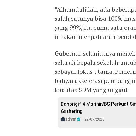
​”Alhamdulillah, ada beberapa
salah satunya bisa 100% masu
yang 99%, itu cuma satu orang
ini akan menjadi arah pendi
​Gubernur selanjutnya menek
seluruh kepala sekolah unt
sebagai fokus utama. Pemer
bahwa akselerasi pembangu
kualitas SDM yang unggul.
Danbrigif 4 Marinir/BS Perkuat S
Gathering
admin
22/07/2026