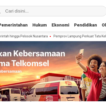
Pemerintahan
Pemerintahan
Hukum
Hukum
Ekonomi
Ekonomi
Pendidikan
Pendidikan
O
O
ga Pelosok Nusantara
Pemprov Lampung Perkuat Tata Kelola dan Infr