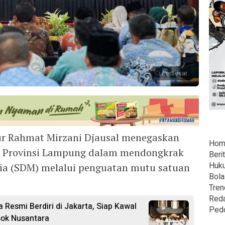
Perbesar
r Rahmat Mirzani Djausal menegaskan
Hom
 Provinsi Lampung dalam mendongkrak
Beri
Huk
ia (SDM) melalui penguatan mutu satuan
Bola
Tren
Reda
Resmi Berdiri di Jakarta, Siap Kawal
Ped
sok Nusantara