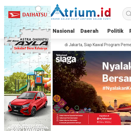
Nasional
Nasional
Daerah
Daerah
Politik
Politik
donesia Resmi Berdiri di Jakarta, Siap Kawal Program Pemerintah hing