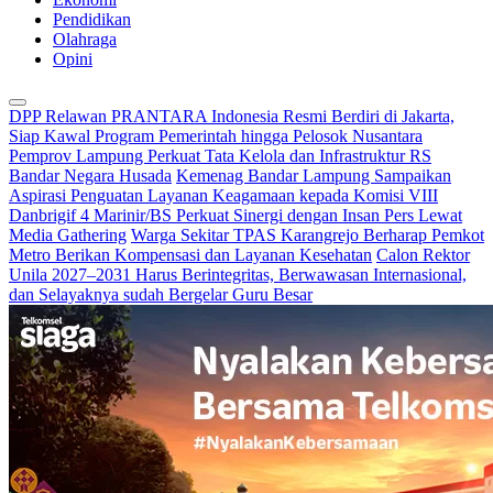
Pendidikan
Olahraga
Opini
DPP Relawan PRANTARA Indonesia Resmi Berdiri di Jakarta,
Siap Kawal Program Pemerintah hingga Pelosok Nusantara
Pemprov Lampung Perkuat Tata Kelola dan Infrastruktur RS
Bandar Negara Husada
Kemenag Bandar Lampung Sampaikan
Aspirasi Penguatan Layanan Keagamaan kepada Komisi VIII
Danbrigif 4 Marinir/BS Perkuat Sinergi dengan Insan Pers Lewat
Media Gathering
Warga Sekitar TPAS Karangrejo Berharap Pemkot
Metro Berikan Kompensasi dan Layanan Kesehatan
Calon Rektor
Unila 2027–2031 Harus Berintegritas, Berwawasan Internasional,
dan Selayaknya sudah Bergelar Guru Besar