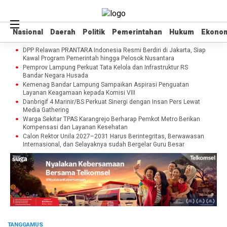
Nasional
Nasional
Daerah
Daerah
Politik
Politik
Pemerintahan
Pemerintahan
Hukum
Hukum
Ekono
Ekono
DPP Relawan PRANTARA Indonesia Resmi Berdiri di Jakarta, Siap
Kawal Program Pemerintah hingga Pelosok Nusantara
Pemprov Lampung Perkuat Tata Kelola dan Infrastruktur RS
Bandar Negara Husada
Kemenag Bandar Lampung Sampaikan Aspirasi Penguatan
Layanan Keagamaan kepada Komisi VIII
Danbrigif 4 Marinir/BS Perkuat Sinergi dengan Insan Pers Lewat
Media Gathering
Warga Sekitar TPAS Karangrejo Berharap Pemkot Metro Berikan
Kompensasi dan Layanan Kesehatan
Calon Rektor Unila 2027–2031 Harus Berintegritas, Berwawasan
Internasional, dan Selayaknya sudah Bergelar Guru Besar
TANGGAMUS