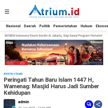
Nasional
Nasional
Daerah
Daerah
Politik
Politik
Pemerintahan
Pemerintahan
Hukum
Hukum
Ekono
Ekono
ANTARA Indonesia Resmi Berdiri di Jakarta, Siap Kawal Program Pemerintah hi
BERITA UTAMA
Peringati Tahun Baru Islam 1447 H,
Wamenag: Masjid Harus Jadi Sumber
Kehidupan
admin
29 Jun 2025 - 12:36 WIB