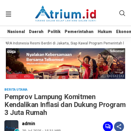
Nasional
Nasional
Daerah
Daerah
Politik
Politik
Pemerintahan
Pemerintahan
Hukum
Hukum
Ekono
Ekono
RA Indonesia Resmi Berdiri di Jakarta, Siap Kawal Program Pemerintah hingga
BERITA UTAMA
Pemprov Lampung Komitmen
Kendalikan Inflasi dan Dukung Program
3 Juta Rumah
admin
29 Jul 2025 - 15:31 WIB