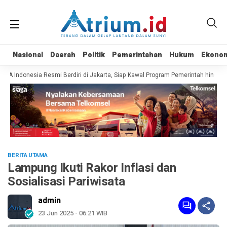
Nasional
Nasional
Daerah
Daerah
Politik
Politik
Pemerintahan
Pemerintahan
Hukum
Hukum
Ekono
Ekono
Indonesia Resmi Berdiri di Jakarta, Siap Kawal Program Pemerintah hingga Pe
BERITA UTAMA
Lampung Ikuti Rakor Inflasi dan
Sosialisasi Pariwisata
admin
23 Jun 2025 - 06:21 WIB