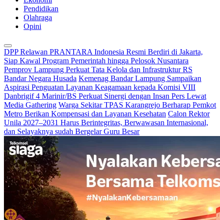
Pendidikan
Olahraga
Opini
DPP Relawan PRANTARA Indonesia Resmi Berdiri di Jakarta,
Siap Kawal Program Pemerintah hingga Pelosok Nusantara
Pemprov Lampung Perkuat Tata Kelola dan Infrastruktur RS
Bandar Negara Husada
Kemenag Bandar Lampung Sampaikan
Aspirasi Penguatan Layanan Keagamaan kepada Komisi VIII
Danbrigif 4 Marinir/BS Perkuat Sinergi dengan Insan Pers Lewat
Media Gathering
Warga Sekitar TPAS Karangrejo Berharap Pemkot
Metro Berikan Kompensasi dan Layanan Kesehatan
Calon Rektor
Unila 2027–2031 Harus Berintegritas, Berwawasan Internasional,
dan Selayaknya sudah Bergelar Guru Besar