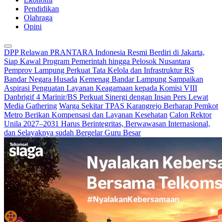
Pendidikan
Olahraga
Opini
DPP Relawan PRANTARA Indonesia Resmi Berdiri di Jakarta,
Siap Kawal Program Pemerintah hingga Pelosok Nusantara
Pemprov Lampung Perkuat Tata Kelola dan Infrastruktur RS
Bandar Negara Husada
Kemenag Bandar Lampung Sampaikan
Aspirasi Penguatan Layanan Keagamaan kepada Komisi VIII
Danbrigif 4 Marinir/BS Perkuat Sinergi dengan Insan Pers Lewat
Media Gathering
Warga Sekitar TPAS Karangrejo Berharap Pemkot
Metro Berikan Kompensasi dan Layanan Kesehatan
Calon Rektor
Unila 2027–2031 Harus Berintegritas, Berwawasan Internasional,
dan Selayaknya sudah Bergelar Guru Besar