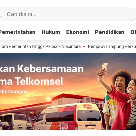
Pemerintahan
Pemerintahan
Hukum
Hukum
Ekonomi
Ekonomi
Pendidikan
Pendidikan
O
O
ntah hingga Pelosok Nusantara
Pemprov Lampung Perkuat Tata Kelola