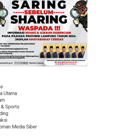
e
ta Utama
um
 & Sports
ding
ksi
oman Media Siber