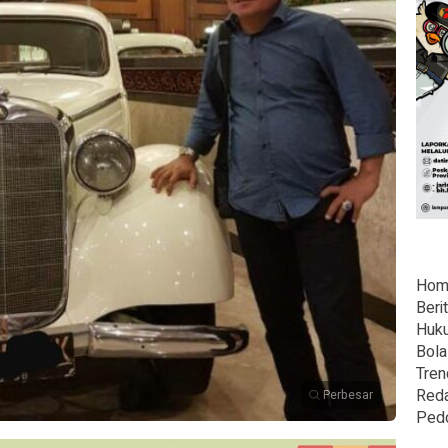
Hom
Beri
Huk
Bola
Tren
Reda
Perbesar
Ped