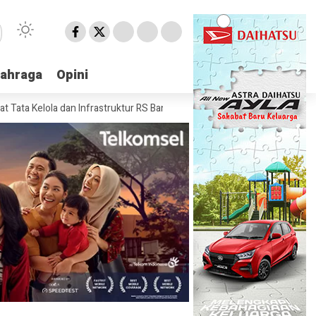
lahraga
lahraga
Opini
Opini
 dan Infrastruktur RS Bandar Negara Husada
Kemenag Bandar Lampun