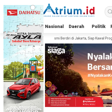
Nasional
Nasional
Daerah
Daerah
Politik
Politik
NTARA Indonesia Resmi Berdiri di Jakarta, Siap Kawal Program Pemeri