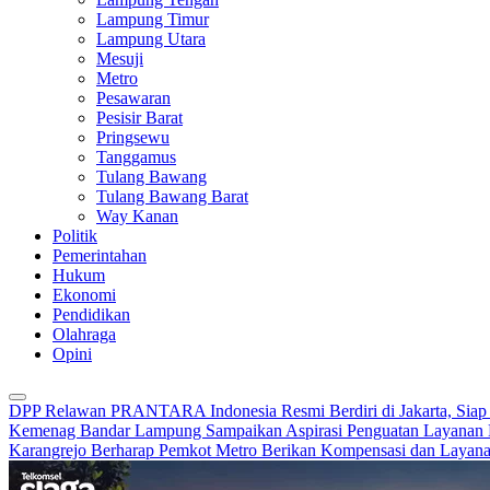
Lampung Timur
Lampung Utara
Mesuji
Metro
Pesawaran
Pesisir Barat
Pringsewu
Tanggamus
Tulang Bawang
Tulang Bawang Barat
Way Kanan
Politik
Pemerintahan
Hukum
Ekonomi
Pendidikan
Olahraga
Opini
DPP Relawan PRANTARA Indonesia Resmi Berdiri di Jakarta, Siap 
Kemenag Bandar Lampung Sampaikan Aspirasi Penguatan Layanan 
Karangrejo Berharap Pemkot Metro Berikan Kompensasi dan Layan