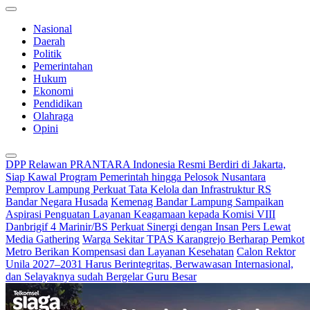
Nasional
Daerah
Politik
Pemerintahan
Hukum
Ekonomi
Pendidikan
Olahraga
Opini
DPP Relawan PRANTARA Indonesia Resmi Berdiri di Jakarta,
Siap Kawal Program Pemerintah hingga Pelosok Nusantara
Pemprov Lampung Perkuat Tata Kelola dan Infrastruktur RS
Bandar Negara Husada
Kemenag Bandar Lampung Sampaikan
Aspirasi Penguatan Layanan Keagamaan kepada Komisi VIII
Danbrigif 4 Marinir/BS Perkuat Sinergi dengan Insan Pers Lewat
Media Gathering
Warga Sekitar TPAS Karangrejo Berharap Pemkot
Metro Berikan Kompensasi dan Layanan Kesehatan
Calon Rektor
Unila 2027–2031 Harus Berintegritas, Berwawasan Internasional,
dan Selayaknya sudah Bergelar Guru Besar