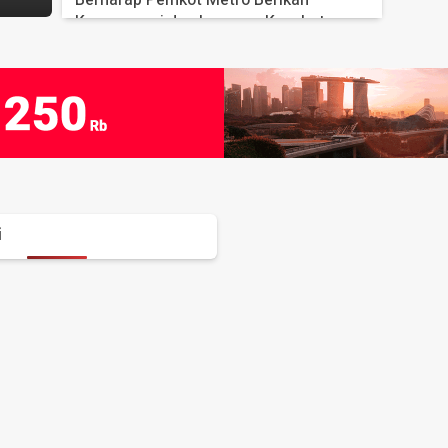
Kompensasi dan Layanan Kesehatan
17 Jul 2026 - 15:45 WIB
Calon Rektor Unila 2027–2031 Harus
Berintegritas, Berwawasan Internasional,
dan Selayaknya sudah Bergelar Guru
Besar
17 Jul 2026 - 08:31 WIB
i