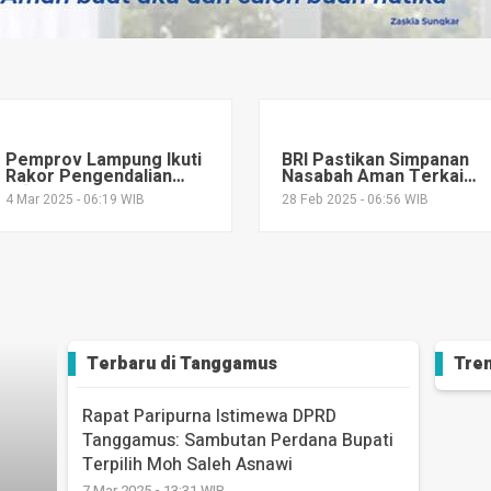
Pemprov Lampung Ikuti
BRI Pastikan Simpanan
Rakor Pengendalian
Nasabah Aman Terkait
Inflasi Bersama
Danantara
4 Mar 2025 - 06:19 WIB
28 Feb 2025 - 06:56 WIB
Mendagri
Terbaru di
Tanggamus
Tren
Rapat Paripurna Istimewa DPRD
Tanggamus: Sambutan Perdana Bupati
Terpilih Moh Saleh Asnawi
7 Mar 2025 - 13:31 WIB