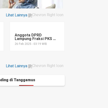
Lihat Lainnya
Anggota DPRD
Lampung Fraksi PKS M
Syukron Muchtar Isi
26 Feb 2025 - 03:19 WIB
Tarhib Ramadan
Lihat Lainnya
ding di
Tanggamus