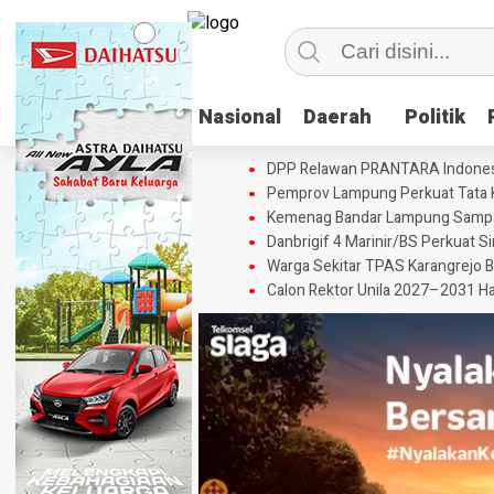
Nasional
Nasional
Daerah
Daerah
Politik
Politik
DPP Relawan PRANTARA Indonesia 
Pemprov Lampung Perkuat Tata Ke
Kemenag Bandar Lampung Sampaik
Danbrigif 4 Marinir/BS Perkuat S
Warga Sekitar TPAS Karangrejo 
Calon Rektor Unila 2027–2031 Ha
HEADLINE
HEADLINE
Kemenag
Warga
Bandar
HEADLINE
Sekitar
HEADLINE
Calon Rektor
Lampung
TPAS
Pemprov
Unila 2027–
Sampaikan
Karangrejo
Lampung
2031 Harus
Aspirasi
Berharap
Perkuat Tata
Berintegritas,
Penguatan
Pemkot
Kelola dan
Berwawasan
Layanan
Metro