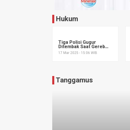
Hukum
Tiga Polisi Gugur
Ditembak Saat Gerebek
Arena Sabung Ayam di
17 Mar 2025 - 15:06 WIB
Way Kanan
Tanggamus