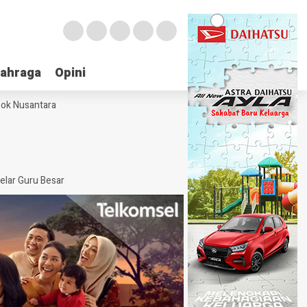
lahraga
lahraga
Opini
Opini
sok Nusantara
elar Guru Besar