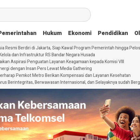
Pemerintahan
Pemerintahan
Hukum
Hukum
Ekonomi
Ekonomi
Pendidikan
Pendidikan
O
O
Resmi Berdiri di Jakarta, Siap Kawal Program Pemerintah hingga Pelo
lola dan Infrastruktur RS Bandar Negara Husada
an Aspirasi Penguatan Layanan Keagamaan kepada Komisi VIII
inergi dengan Insan Pers Lewat Media Gathering
Berharap Pemkot Metro Berikan Kompensasi dan Layanan Kesehatan
rus Berintegritas, Berwawasan Internasional, dan Selayaknya sudah Berg